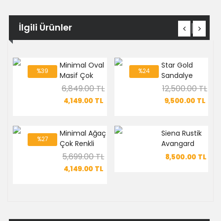
İlgili Ürünler
Minimal Oval
Star Gold
%39
%24
Masif Çok
Sandalye
Renkli
6,849.00 TL
12,500.00 TL
Sandalye
4,149.00
TL
9,500.00
TL
Minimal Ağaç
Siena Rustik
%27
Çok Renkli
Avangard
Sandalye
Sandalye
5,699.00 TL
8,500.00
TL
4,149.00
TL