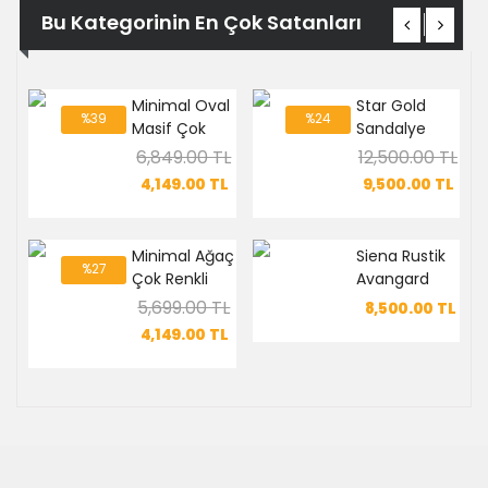
Bu Kategorinin En Çok Satanları
Minimal Oval
Star Gold
%39
%24
Masif Çok
Sandalye
Renkli
6,849.00 TL
12,500.00 TL
Sandalye
4,149.00
TL
9,500.00
TL
Minimal Ağaç
Siena Rustik
%27
Çok Renkli
Avangard
Sandalye
Sandalye
5,699.00 TL
8,500.00
TL
4,149.00
TL