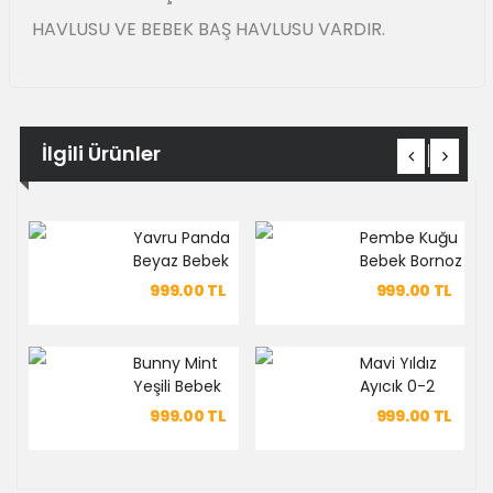
HAVLUSU VE BEBEK BAŞ HAVLUSU VARDIR.
İlgili Ürünler
Yavru Panda
Pembe Kuğu
Beyaz Bebek
Bebek Bornoz
Bornoz Seti
Takımı
999.00
TL
999.00
TL
Bunny Mint
Mavi Yıldız
Yeşili Bebek
Ayıcık 0-2
Bornoz Seti
Yaş Bebek
999.00
TL
999.00
TL
Bornoz
Takımı