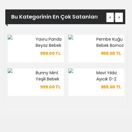
Bu Kategorinin En Çok Satanları
Yavru Panda
Pembe Kuğu
Beyaz Bebek
Bebek Bornoz
Bornoz Seti
Takımı
999.00
TL
999.00
TL
Bunny Mint
Mavi Yıldız
Yeşili Bebek
Ayıcık 0-2
Bornoz Seti
Yaş Bebek
999.00
TL
999.00
TL
Bornoz
Takımı