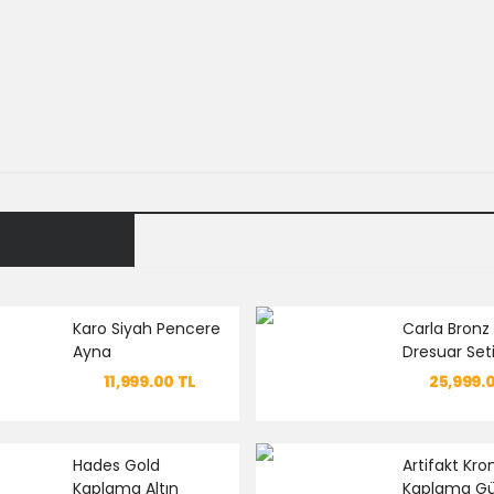
Karo Siyah Pencere
Carla Bron
Ayna
Dresuar Set
11,999.00
TL
25,999.
Hades Gold
Artifakt Kr
Kaplama Altın
Kaplama G