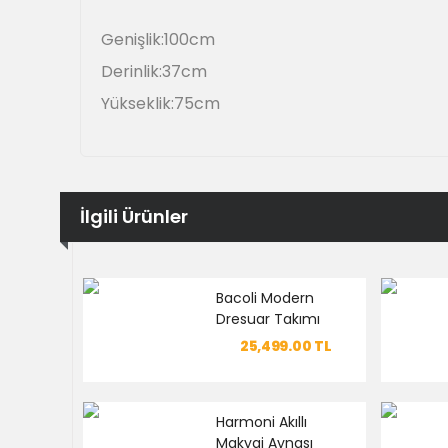
Genişlik:100cm
Derinlik:37cm
Yükseklik:75cm
İlgili Ürünler
Bacoli Modern
Dresuar Takımı
25,499.00
TL
Harmoni Akıllı
Makyaj Aynası