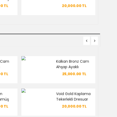
i
Seti
00
TL
20,000.00
TL
z Cam
Kalkan Bronz Cam
i
Ahşap Ayaklı
Dresuar Seti
00
TL
25,000.00
TL
om
Void Gold Kaplama
ümüş
Tekerlekli Dresuar
i
Seti
00
TL
20,000.00
TL