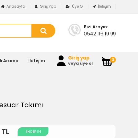
Anasayfa
Giriş Yap
Üye Ol
İletişim
Bizi Arayın:
0542 116 19 99
Giriş yap
0
lı Arama
İletişim
veya üye ol
esuar Takımı
0
TL
İNDİRİM