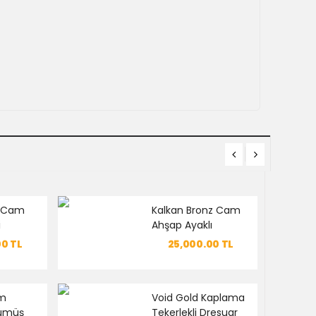
z Cam
Kalkan Bronz Cam
i
Ahşap Ayaklı
Dresuar Seti
00
TL
25,000.00
TL
om
Void Gold Kaplama
ümüş
Tekerlekli Dresuar