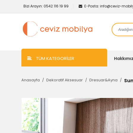
Bizi Arayın:
0542 116 19 99
E-Posta:
info@ceviz-mobi
TÜM KATEGORİLER
Hakkımı
Anasayfa
Dekoratif Aksesuar
Dresuar&Ayna
Sun