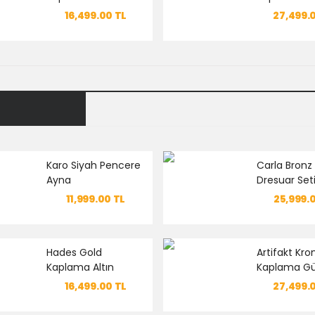
Dresuar Seti
Dresuar Set
16,499.00
TL
27,499.
Karo Siyah Pencere
Carla Bron
Ayna
Dresuar Set
11,999.00
TL
25,999.
Hades Gold
Artifakt Kr
Kaplama Altın
Kaplama G
Dresuar Seti
Dresuar Set
16,499.00
TL
27,499.