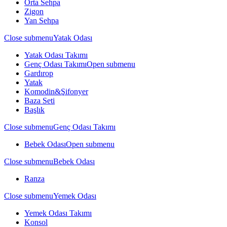
Orta Sehpa
Zigon
Yan Sehpa
Close submenu
Yatak Odası
Yatak Odası Takımı
Genç Odası Takımı
Open submenu
Gardırop
Yatak
Komodin&Şifonyer
Baza Seti
Başlık
Close submenu
Genç Odası Takımı
Bebek Odası
Open submenu
Close submenu
Bebek Odası
Ranza
Close submenu
Yemek Odası
Yemek Odası Takımı
Konsol