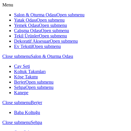
Menu
Salon & Oturma Odası
Open submenu
Yatak Odası
Open submenu
Yemek Odası
Open submenu
Çalışma Odası
Open submenu
Tekil Ürünler
Open submenu
Dekoratif Aksesuar
Open submenu
Ev Tekstil
Open submenu
Close submenu
Salon & Oturma Odası
Çay Seti
Koltuk Takımları
Köşe Takımı
Berjer
Open submenu
Sehpa
Open submenu
Kanepe
Close submenu
Berjer
Baba Koltuğu
Close submenu
Sehpa