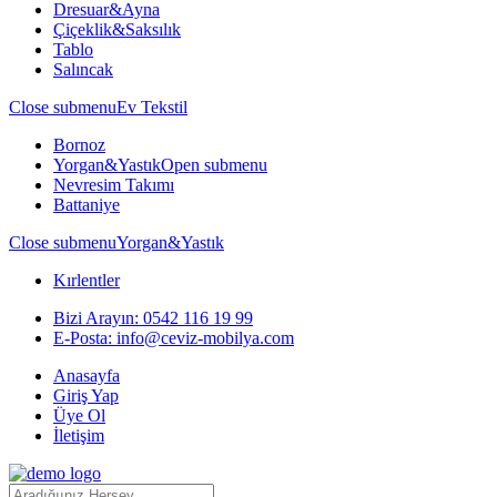
Dresuar&Ayna
Çiçeklik&Saksılık
Tablo
Salıncak
Close submenu
Ev Tekstil
Bornoz
Yorgan&Yastık
Open submenu
Nevresim Takımı
Battaniye
Close submenu
Yorgan&Yastık
Kırlentler
Bizi Arayın:
0542 116 19 99
E-Posta:
info@ceviz-mobilya.com
Anasayfa
Giriş Yap
Üye Ol
İletişim