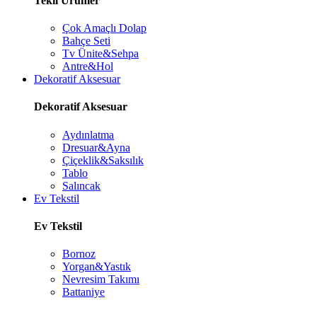
Tekil Ürünler
Çok Amaçlı Dolap
Bahçe Seti
Tv Ünite&Sehpa
Antre&Hol
Dekoratif Aksesuar
Dekoratif Aksesuar
Aydınlatma
Dresuar&Ayna
Çiçeklik&Saksılık
Tablo
Salıncak
Ev Tekstil
Ev Tekstil
Bornoz
Yorgan&Yastık
Nevresim Takımı
Battaniye