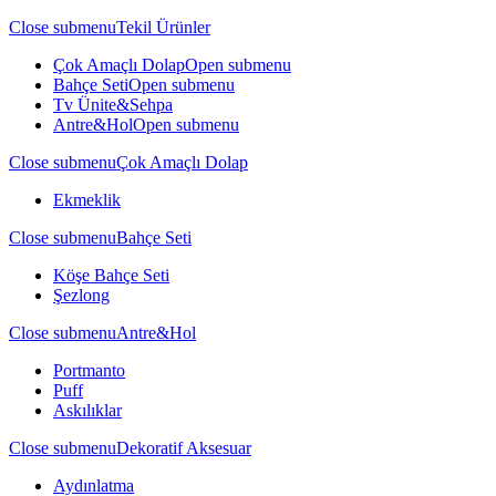
Close submenu
Tekil Ürünler
Çok Amaçlı Dolap
Open submenu
Bahçe Seti
Open submenu
Tv Ünite&Sehpa
Antre&Hol
Open submenu
Close submenu
Çok Amaçlı Dolap
Ekmeklik
Close submenu
Bahçe Seti
Köşe Bahçe Seti
Şezlong
Close submenu
Antre&Hol
Portmanto
Puff
Askılıklar
Close submenu
Dekoratif Aksesuar
Aydınlatma